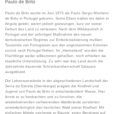
Paulo de Brito
Paulo de Brito wurde im Juni 1975 als Paulo Sergio Monteiro
de Brito in Portugal geboren. Seine Eltern hatten bis dahin in
Angola gelebt, waren jedoch gezwungen, kurz vor seiner
Geburt das Land zu verlassen. Nach dem Militärputsch in
Portugal und der sofortigen Maßnahme des neuen
demokratischen Regimes zur Entkolonialisierung mußten
Tausende von Portugiesen aus den angestammten Kolonien
zurück nach Portugal fliehen. Im „Heimatland“ wurden die
Flüchtlinge weder willkommen geheißen, noch erhielten sie
staatliche Unterstützung. Zu sehr war das Land durch die
Jahrzehnte dauernde Schreckensherrschaft Salazars
ausgeblutet.
Die Lebensumstände in der abgeschiedenen Landschaft der
Serra da Estrela (Sternberge) prägten die Kindheit und
Jugend von Paulo de Brito in entscheidendem Masse. Hier
lernte er zu beobachten und zu forschen, die
wiederkehrenden verheerenden Waldbrände zerstörten
unwiederbringlich den herrlichen Wald seiner Kindheit. Mit
einfachen Mitteln zeichnete er Bäume, einen Berghang auf