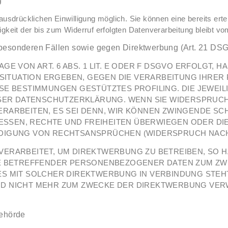
g
usdrücklichen Einwilligung möglich. Sie können eine bereits erteil
gkeit der bis zum Widerruf erfolgten Datenverarbeitung bleibt vo
besonderen Fällen sowie gegen Direktwerbung (Art. 21 DS
 VON ART. 6 ABS. 1 LIT. E ODER F DSGVO ERFOLGT, HA
N SITUATION ERGEBEN, GEGEN DIE VERARBEITUNG IHR
DIESE BESTIMMUNGEN GESTÜTZTES PROFILING. DIE JEWE
ESER DATENSCHUTZERKLÄRUNG. WENN SIE WIDERSPRUCH
RARBEITEN, ES SEI DENN, WIR KÖNNEN ZWINGENDE SC
RESSEN, RECHTE UND FREIHEITEN ÜBERWIEGEN ODER DI
GUNG VON RECHTSANSPRÜCHEN (WIDERSPRUCH NACH AR
RARBEITET, UM DIREKTWERBUNG ZU BETREIBEN, SO HA
IE BETREFFENDER PERSONENBEZOGENER DATEN ZUM ZW
T ES MIT SOLCHER DIREKTWERBUNG IN VERBINDUNG STE
 NICHT MEHR ZUM ZWECKE DER DIREKTWERBUNG VERWE
behörde