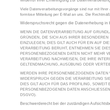
Widerruf Ihrer Einwilligung zur Datenverarbeitun
Viele Datenverarbeitungsvorgänge sind nur mit Ihrer a
formlose Mitteilung per E-Mail an uns. Die Rechtmäßi
Widerspruchsrecht gegen die Datenerhebung in 
WENN DIE DATENVERARBEITUNG AUF GRUNDLAGE
GRÜNDEN, DIE SICH AUS IHRER BESONDERE
EINZULEGEN; DIES GILT AUCH FÜR EIN AUF 
VERARBEITUNG BERUHT, ENTNEHMEN SIE DI
PERSONENBEZOGENEN DATEN NICHT MEHR VE
VERARBEITUNG NACHWEISEN, DIE IHRE INTE
GELTENDMACHUNG, AUSÜBUNG ODER VERTEIDI
WERDEN IHRE PERSONENBEZOGENEN DATEN VE
WIDERSPRUCH GEGEN DIE VERARBEITUNG S
DIES GILT AUCH FÜR DAS PROFILING, SOWEI
PERSONENBEZOGENEN DATEN ANSCHLIESSEND
DSGVO).
Beschwerderecht bei der zuständigen Aufsichts