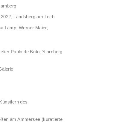
Starnberg
en 2022, Landsberg am Lech
sina Lamp, Werner Maier,
elier Paulo de Brito, Starnberg
Galerie
Künstlern des
Dießen am Ammersee (kuratierte