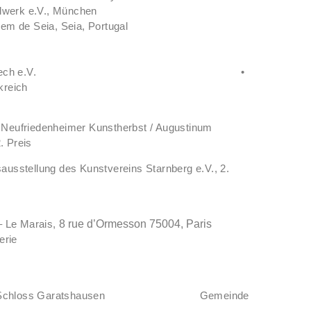
alwerk e.V., München
em de Seia, Seia, Portugal
.
e Landsberg-Lech e.V. •
kreich
 Neufriedenheimer Kunstherbst / Augustinum
. Preis
ausstellung des Kunstvereins Starnberg e.V., 2.
– Le Marais,
8 rue d’Ormesson 75004, Paris
erie
Sammlungen
 BRK Schloss Garatshausen Gemeinde