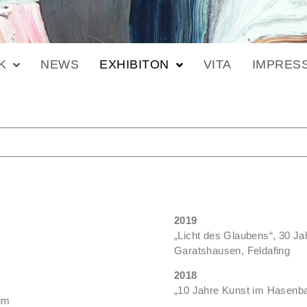
K
NEWS
EXHIBITON
VITA
IMPRES
2019
„Licht des Glaubens“, 30 Ja
Garatshausen, Feldafing
2018
25
„10 Jahre Kunst im Hasenbau
im