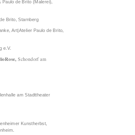
 Paulo de Brito (Malerei),
de Brito, Starnberg
nke, Art|Atelier Paulo de Brito,
g e.V.
dioRose,
Schondorf am
enhalle am Stadttheater
denheimer Kunstherbst,
denheim.