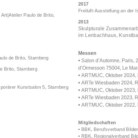
2017
Freiluft-Ausstellung an der 
rt|Atelier Paulo de Brito,
2
Skulpturale Zusammenarbe
im Lenbachhaus, Kunstbau
Messen
ulo de Brito, Starnberg
•
Salon d’Automne, Paris, 2
d’Ormesson 75004, Le Mara
e Brito, Starnberg
•
ARTMUC, Oktober 2024, 
•
ARTe Wiesbaden 2024, RM
porärer Kunstsalon 5, Starnberg
•
ARTMUC, Oktober 2023, 
•
ARTe Wiesbaden 2023,
•
ARTMUC, Oktober 2022, 
Mitgliedschaften
•
BBK, Berufsverband Bilde
•
RBK,
Regionalverband Bil