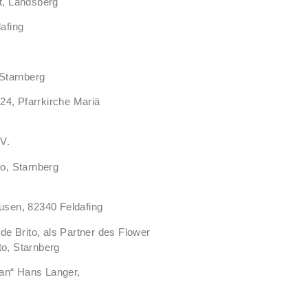
t, Landsberg
afing
 Starnberg
24, Pfarrkirche Mariä
V.
to, Starnberg
sen, 82340 Feldafing
e Brito, als Partner des Flower
to, Starnberg
man“ Hans Langer,