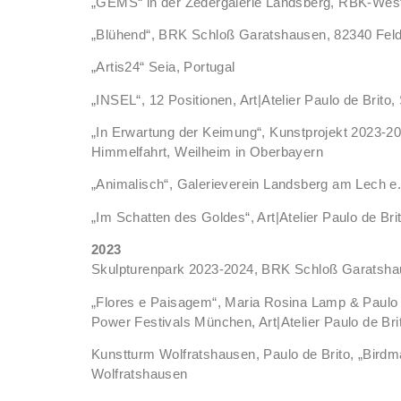
„GEMS“ in der Zedergalerie Landsberg, RBK-Wes
„Blühend“, BRK Schloß Garatshausen, 82340 Feld
„Artis24“ Seia, Portugal
„INSEL“, 12 Positionen, Art|Atelier Paulo de Brito,
„In Erwartung der Keimung“, Kunstprojekt 2023-20
Himmelfahrt, Weilheim in Oberbayern
„Animalisch“, Galerieverein Landsberg am Lech e.
„Im Schatten des Goldes“, Art|Atelier Paulo de Bri
2023
Skulpturenpark 2023-2024, BRK Schloß Garatshau
„Flores e Paisagem“, Maria Rosina Lamp & Paulo d
Power Festivals München, Art|Atelier Paulo de Bri
Kunstturm Wolfratshausen, Paulo de Brito, „Bird
Wolfratshausen