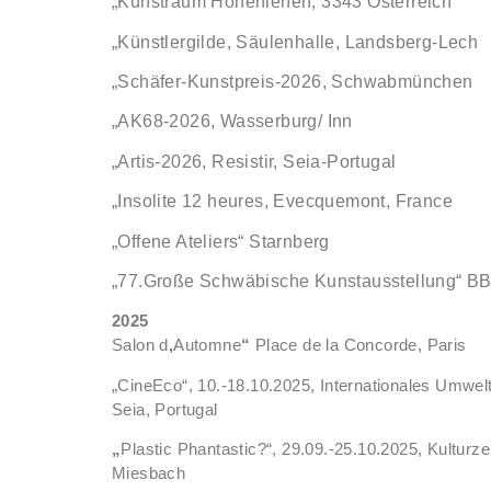
„Kunstraum Hohenlehen, 3343 Österreich
„Künstlergilde, Säulenhalle, Landsberg-Lech
„Schäfer-Kunstpreis-2026, Schwabmünchen
„AK68-2026, Wasserburg/ Inn
„Artis-2026, Resistir, Seia-Portugal
„Insolite 12 heures, Evecquemont, France
„Offene Ateliers“ Starnberg
„77.Große Schwäbische Kunstausstellung“ B
202
Salon d
‚
Automne
“
Place de la Concorde, Paris
„CineEco“, 10.-18.10.2025, Internationales Umweltf
Seia, Portugal
„
Plastic Phantastic?“, 29.09.-25.10.2025, Kulturze
Miesbach