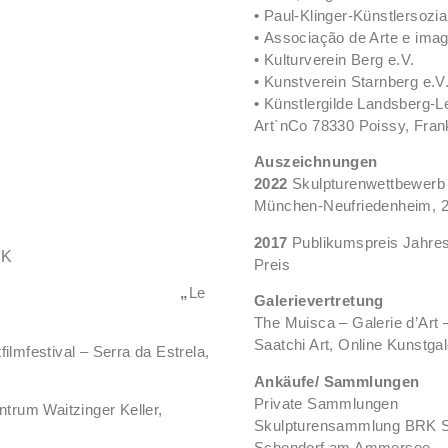
•
Paul-Klinger-Künstlersozi
•
Associação de Arte e imag
•
Kulturverein Berg e.V.
•
Kunstverein Starnberg e.V
•
Künstlergild
Art`nCo 78330 Poissy, Fran
Auszeichnungen
2022
Skulpturenwettbewerb
München-Neufriedenheim, 2
2017
Publikumspreis Jahres
BK
Preis
5 „
Le
Galerievertretung
The Muisca – Galerie d’Art 
Saatchi Art,
Online Kunstgal
ilmfestival – Serra da Estrela,
Ankäufe/ Sammlungen
Private 
ntrum Waitzinger Keller,
Skulpturensammlung
Schondorf am Ammersee